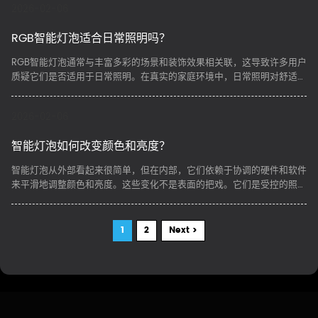
2026-02-06
RGB智能灯泡适合日常照明吗？
​RGB智能灯泡通常与丰富多彩的场景和装饰效果相关联，这导致许多用户
质疑它们是否适用于日常照明。在真实的家庭环境中，日常照明对舒适
性、稳定性和可用性的要求比单独的视觉效果更高。
2026-02-06
智能灯泡如何改变颜色和亮度？
​智能灯泡从外部看起来很简单，但在内部，它们依赖于协调的硬件和软件
来平滑地调整颜色和亮度。这些变化不是表面的把戏。它们是受控的照明
行为，专为日常使用、长时间运行和不同房间的一致性能而设计。
1
2
Next >